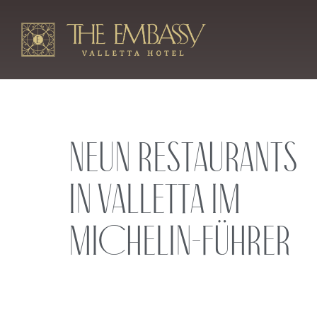
Neun Restaurants
in Valletta im
Michelin-Führer