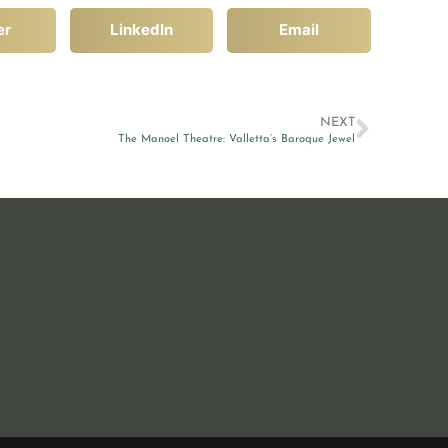
er
LinkedIn
Email
NEXT
The Manoel Theatre: Valletta’s Baroque Jewel