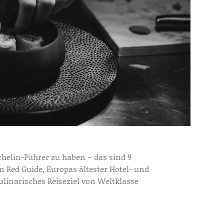
chelin-Führer zu haben – das sind 9
n Red Guide, Europas ältester Hotel- und
ulinarisches Reiseziel von Weltklasse